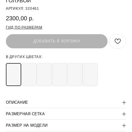
ГОЛУБОЙ
АРТИКУЛ:
320461
2300,00
р.
ГИД ПО РАЗМЕРАМ
ДОБАВИТЬ В КОРЗИНУ
В ДРУГИХ ЦВЕТАХ:
БЫТЬ В КУРСЕ СКИДОК:
>
ПОКУПАТЕЛЯМ
ОПИСАНИЕ
КОРПОРАТИВНЫМ КЛИЕНТАМ
РАЗМЕРНАЯ СЕТКА
КОНТАКТЫ:
КОМПАНИЯ:
+7(812) 507-36-80
ДОГОВОР-ОФЕРТА
РАЗМЕР НА МОДЕЛИ
SUPPORT@LANCETUNIFORM.RU
ПОЛИТИКА
КОНФИДЕНЦИАЛЬНОСТИ