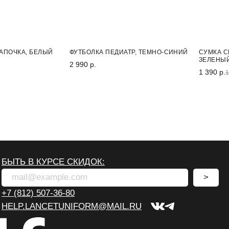
-30%
АПОЧКА, БЕЛЫЙ
ФУТБОЛКА ПЕДИАТР, ТЕМНО-СИНИЙ
СУМКА С
ЗЕЛЕНЫ
2 990 р.
1 390 р.
1
БЫТЬ В КУРСЕ СКИДОК:
>
+7 (812) 507-36-80
HELP.LANCETUNIFORM@MAIL.RU