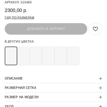
АРТИКУЛ:
310469
2300,00
р.
ГИД ПО РАЗМЕРАМ
ДОБАВИТЬ В КОРЗИНУ
В ДРУГИХ ЦВЕТАХ:
БЫТЬ В КУРСЕ СКИДОК:
>
ОПИСАНИЕ
ПОКУПАТЕЛЯМ
КОРПОРАТИВНЫМ КЛИЕНТАМ
РАЗМЕРНАЯ СЕТКА
КОНТАКТЫ:
КОМПАНИЯ:
РАЗМЕР НА МОДЕЛИ
+7(812) 507-36-80
ДОГОВОР-ОФЕРТА
SUPPORT@LANCETUNIFORM.RU
ПОЛИТИКА
КОНФИДЕНЦИАЛЬНОСТИ
УХОД