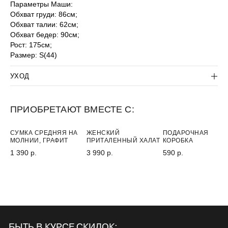
ПОКУПАТЕЛЯМ
Параметры Маши:
КОРПОРАТИВНЫМ КЛИЕНТАМ
Обхват груди: 86см;
Обхват талии: 62см;
КОНТАКТЫ:
КОМПАНИЯ:
Обхват бедер: 90см;
+7(812) 507-36-80
ДОГОВОР-ОФЕРТА
Рост: 175см;
SUPPORT@LANCETUNIFORM.RU
ПОЛИТИКА
КОНФИДЕНЦИАЛЬНОСТИ
Размер: S(44)
УХОД
ПРИОБРЕТАЮТ ВМЕСТЕ С:
-30%
ХИТ
СУМКА СРЕДНЯЯ НА
ЖЕНСКИЙ
ПОДАРОЧНАЯ
МОЛНИИ, ГРАФИТ
ПРИТАЛЕННЫЙ ХАЛАТ
КОРОБКА
1 390 р.
3 990 р.
590 р.