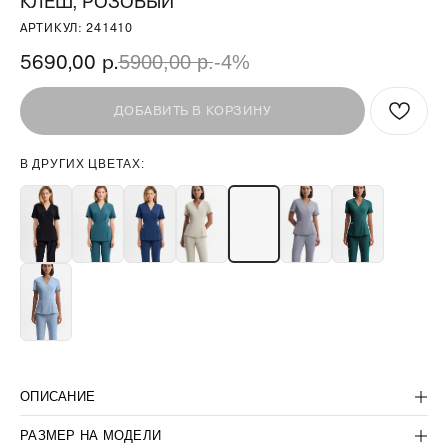
КЛЕШ, РОЗОВЫЙ
АРТИКУЛ:
241410
5690,00
р.
5900,00
р.
-4%
ДОБАВИТЬ В КОРЗИНУ
В ДРУГИХ ЦВЕТАХ:
БЫТЬ В КУРСЕ СКИДОК:
>
ПОКУПАТЕЛЯМ
КОРПОРАТИВНЫМ КЛИЕНТАМ
ОПИСАНИЕ
КОНТАКТЫ:
КОМПАНИЯ:
+7(812) 507-36-80
ДОГОВОР-ОФЕРТА
РАЗМЕР НА МОДЕЛИ
SUPPORT@LANCETUNIFORM.RU
ПОЛИТИКА