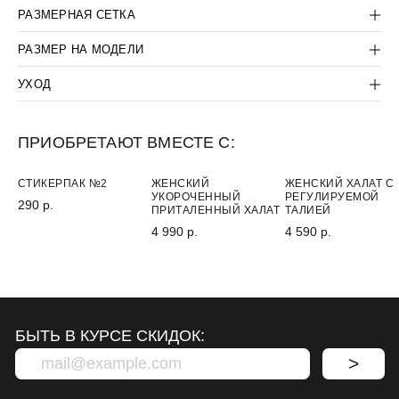
КОНТАКТЫ:
КОМПАНИЯ:
РАЗМЕРНАЯ СЕТКА
+7(812) 507-36-80
ДОГОВОР-ОФЕРТА
SUPPORT@LANCETUNIFORM.RU
ПОЛИТИКА
РАЗМЕР НА МОДЕЛИ
КОНФИДЕНЦИАЛЬНОСТИ
УХОД
ПРИОБРЕТАЮТ ВМЕСТЕ С:
НОВИНКА
НОВИНКА
ХИТ
СТИКЕРПАК №2
ЖЕНСКИЙ
ЖЕНСКИЙ ХАЛАТ С
УКОРОЧЕННЫЙ
РЕГУЛИРУЕМОЙ
290 р.
ПРИТАЛЕННЫЙ ХАЛАТ
ТАЛИЕЙ
4 990 р.
4 590 р.