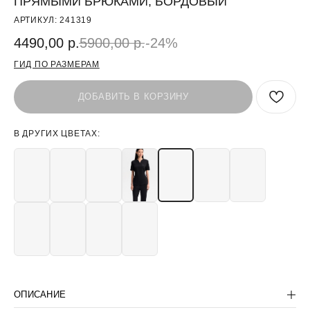
ПРЯМЫМИ БРЮКАМИ, БОРДОВЫЙ
АРТИКУЛ:
241319
4490,00
р.
5900,00
р.
-24%
ГИД ПО РАЗМЕРАМ
ДОБАВИТЬ В КОРЗИНУ
В ДРУГИХ ЦВЕТАХ:
БЫТЬ В КУРСЕ СКИДОК:
>
ПОКУПАТЕЛЯМ
КОРПОРАТИВНЫМ КЛИЕНТАМ
ОПИСАНИЕ