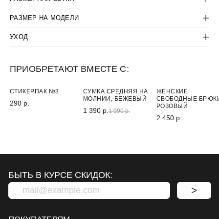
+7(812) 507-36-80
ДОГОВОР-ОФЕРТА
SUPPORT@LANCETUNIFORM.RU
ПОЛИТИКА
РАЗМЕР НА МОДЕЛИ
КОНФИДЕНЦИАЛЬНОСТИ
УХОД
ПРИОБРЕТАЮТ ВМЕСТЕ С:
НОВИНКА
-30%
СТИКЕРПАК №3
СУМКА СРЕДНЯЯ НА
ЖЕНСКИЕ
МОЛНИИ, БЕЖЕВЫЙ
СВОБОДНЫЕ БРЮК
290 р.
РОЗОВЫЙ
1 390 р.
1 990 р.
2 450 р.