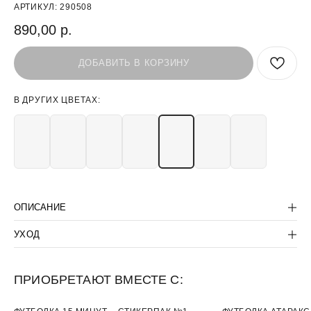
АРТИКУЛ:
290508
890,00
р.
ДОБАВИТЬ В КОРЗИНУ
В ДРУГИХ ЦВЕТАХ:
БЫТЬ В КУРСЕ СКИДОК:
>
ПОКУПАТЕЛЯМ
КОРПОРАТИВНЫМ КЛИЕНТАМ
ОПИСАНИЕ
КОНТАКТЫ:
КОМПАНИЯ:
УХОД
+7(812) 507-36-80
ДОГОВОР-ОФЕРТА
SUPPORT@LANCETUNIFORM.RU
ПОЛИТИКА
КОНФИДЕНЦИАЛЬНОСТИ
ПРИОБРЕТАЮТ ВМЕСТЕ С:
-30%
НОВИНКА
ХИТ