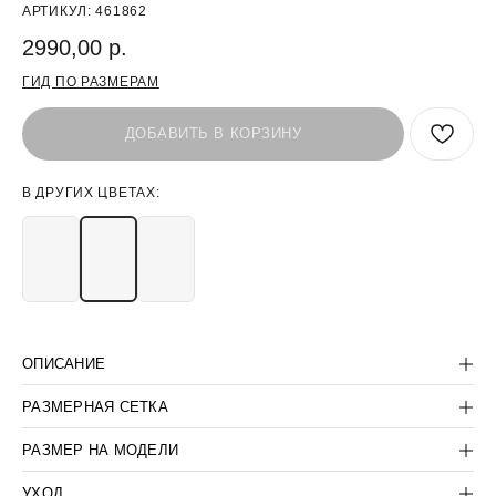
АРТИКУЛ:
461862
2990,00
р.
ГИД ПО РАЗМЕРАМ
ДОБАВИТЬ В КОРЗИНУ
В ДРУГИХ ЦВЕТАХ:
БЫТЬ В КУРСЕ СКИДОК:
>
ОПИСАНИЕ
ПОКУПАТЕЛЯМ
КОРПОРАТИВНЫМ КЛИЕНТАМ
РАЗМЕРНАЯ СЕТКА
КОНТАКТЫ:
КОМПАНИЯ:
РАЗМЕР НА МОДЕЛИ
+7(812) 507-36-80
ДОГОВОР-ОФЕРТА
SUPPORT@LANCETUNIFORM.RU
ПОЛИТИКА
УХОД
КОНФИДЕНЦИАЛЬНОСТИ