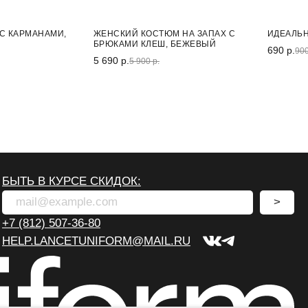
-25%
С КАРМАНАМИ,
ЖЕНСКИЙ КОСТЮМ НА ЗАПАХ С
ИДЕАЛЬ
БРЮКАМИ КЛЕШ, БЕЖЕВЫЙ
690 р.
900
5 690 р.
5 900 р.
БЫТЬ В КУРСЕ СКИДОК:
>
+7 (812) 507-36-80
HELP.LANCETUNIFORM@MAIL.RU